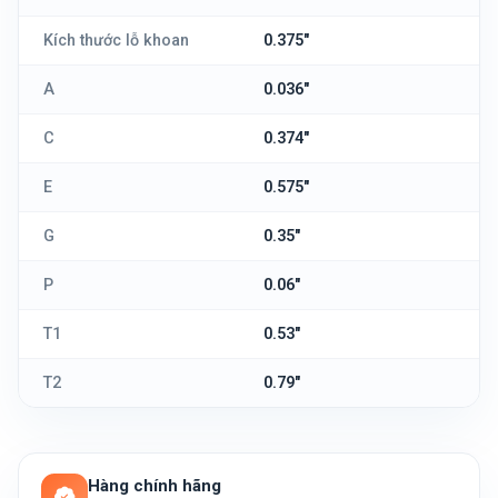
Kích thước lỗ khoan
0.375"
A
0.036"
C
0.374"
E
0.575"
G
0.35"
P
0.06"
T1
0.53"
T2
0.79"
Hàng chính hãng