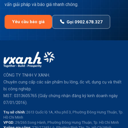
vấn giải pháp và báo giá nhanh chóng.
Yêu cầu báo giá
Gọi 0902.678.327
CÔNG TY TNHH V XANH.
Chuyên cung cấp các sản phẩm bu lông, ốc vít, dụng cụ và thiết
bị công nghiệp.
MST: 0313605765 (Giấy chứng nhận đăng ký kinh doanh ngày
07/01/2016).
Trụ sở chính:
2613 Quốc lộ 1A, Khu phố 3, Phường Đông Hưng Thuận, Tp.
Hồ Chí Minh
VPGD:
29/265 Song Hành, Phường Đông Hưng Thuận, Tp. Hồ Chí Minh
Xưởng gia công:
276/17 Mã Lò, Phường Bình Tân, Tp. Hồ Chí Minh