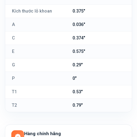
Kích thước lỗ khoan
0.375"
A
0.036"
C
0.374"
E
0.575"
G
0.29"
P
0"
T1
0.53"
T2
0.79"
Hàng chính hãng