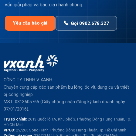
vấn giải pháp và báo giá nhanh chóng.
Yêu cầu báo giá
Gọi 0902.678.327
CÔNG TY TNHH V XANH.
Chuyên cung cấp các sản phẩm bu lông, ốc vít, dụng cụ và thiết
bị công nghiệp.
MST: 0313605765 (Giấy chứng nhận đăng ký kinh doanh ngày
07/01/2016).
Trụ sở chính:
2613 Quốc lộ 1A, Khu phố 3, Phường Đông Hưng Thuận, Tp.
Hồ Chí Minh
VPGD:
29/265 Song Hành, Phường Đông Hưng Thuận, Tp. Hồ Chí Minh
Xưởng gia công:
276/17 Mã Lò, Phường Bình Tân, Tp. Hồ Chí Minh