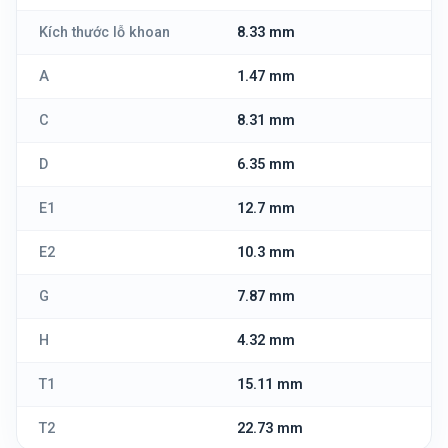
Kích thước lỗ khoan
8.33 mm
A
1.47 mm
C
8.31 mm
D
6.35 mm
E1
12.7 mm
E2
10.3 mm
G
7.87 mm
H
4.32 mm
T1
15.11 mm
T2
22.73 mm