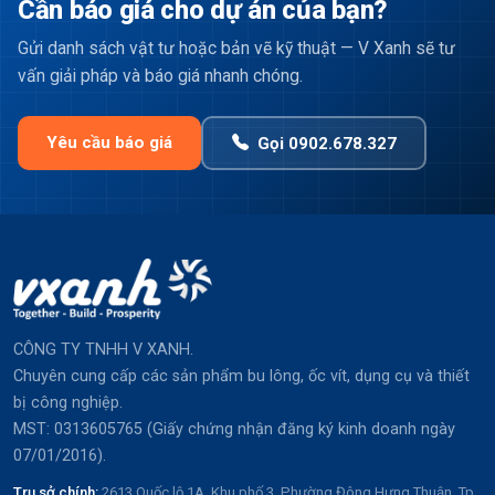
Cần báo giá cho dự án của bạn?
Gửi danh sách vật tư hoặc bản vẽ kỹ thuật — V Xanh sẽ tư
vấn giải pháp và báo giá nhanh chóng.
Yêu cầu báo giá
Gọi 0902.678.327
CÔNG TY TNHH V XANH.
Chuyên cung cấp các sản phẩm bu lông, ốc vít, dụng cụ và thiết
bị công nghiệp.
MST: 0313605765 (Giấy chứng nhận đăng ký kinh doanh ngày
07/01/2016).
Trụ sở chính:
2613 Quốc lộ 1A, Khu phố 3, Phường Đông Hưng Thuận, Tp.