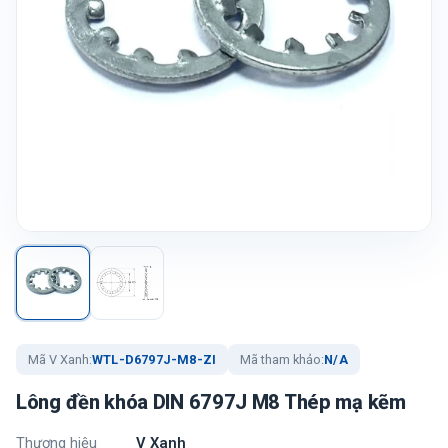
Mã V Xanh:
WTL-D6797J-M8-ZI
Mã tham khảo:
N/A
Lông đền khóa DIN 6797J M8 Thép mạ kẽm
Thương hiệu
V Xanh