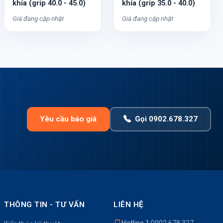
khía (grip 40.0 - 45.0)
khía (grip 35.0 - 40.0)
Giá đang cập nhật
Giá đang cập nhật
Yêu cầu báo giá
Gọi 0902.678.327
THÔNG TIN - TƯ VẤN
LIÊN HỆ