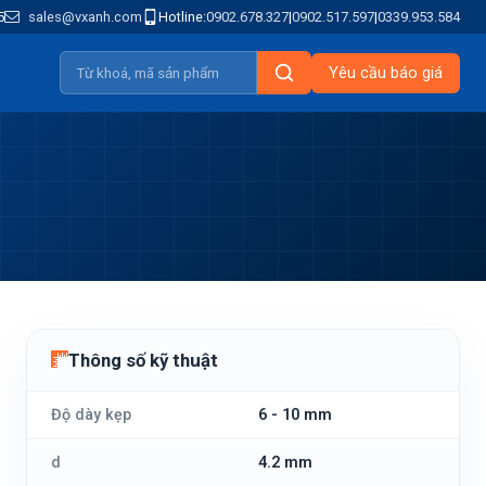
5
sales@vxanh.com
Hotline:
0902.678.327
|
0902.517.597
|
0339.953.584
Yêu cầu báo giá
Thông số kỹ thuật
Độ dày kẹp
6 - 10 mm
d
4.2 mm