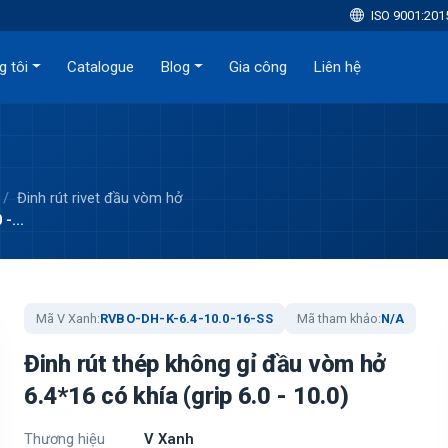
ISO 9001:201
g tôi
Catalogue
Blog
Gia công
Liên hệ
Đinh rút rivet đầu vòm hở
-...
Mã V Xanh:
RVBO-DH-K-6.4-10.0-16-SS
Mã tham khảo:
N/A
Đinh rút thép không gỉ đầu vòm hở
6.4*16 có khía (grip 6.0 - 10.0)
Thương hiệu
V Xanh