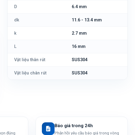
D
6.4 mm
dk
11.6 - 13.4 mm
k
2.7 mm
L
16 mm
Vật liệu thân rút
SUS304
Vật liệu chân rút
SUS304
Báo giá trong 24h
chọn đúng
Phản hồi yêu cầu báo giá trong vòng