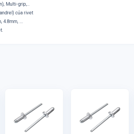
, Multi-grip,...
andrel) của rivet
4.8mm, ....
t.