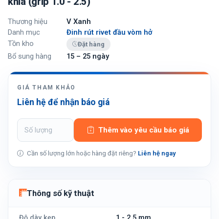
khía (grip 1.0 - 2.5)
Thương hiệu
V Xanh
Danh mục
Đinh rút rivet đầu vòm hở
Tồn kho
Đặt hàng
Bổ sung hàng
15 – 25 ngày
GIÁ THAM KHẢO
Liên hệ để nhận báo giá
Thêm vào yêu cầu báo giá
Cần số lượng lớn hoặc hàng đặt riêng?
Liên hệ ngay
Thông số kỹ thuật
Độ dày kẹp
1 - 2.5 mm