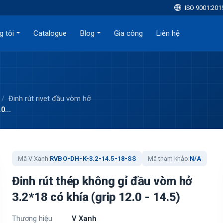
ISO 9001:201
g tôi
Catalogue
Blog
Gia công
Liên hệ
Đinh rút rivet đầu vòm hở
0...
Mã V Xanh:
RVBO-DH-K-3.2-14.5-18-SS
Mã tham khảo:
N/A
Đinh rút thép không gỉ đầu vòm hở
3.2*18 có khía (grip 12.0 - 14.5)
Thương hiệu
V Xanh