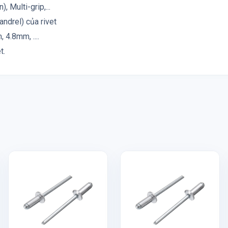
, Multi-grip,...
andrel) của rivet
4.8mm, ....
t.