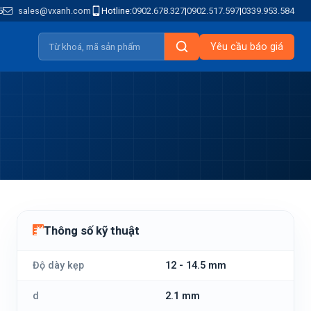
5
sales@vxanh.com
Hotline:
0902.678.327
|
0902.517.597
|
0339.953.584
Yêu cầu báo giá
Thông số kỹ thuật
Độ dày kẹp
12 - 14.5 mm
d
2.1 mm