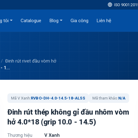
ISO 9001:201
g tôi
Catalogue
Blog
Gia công
Liên hệ
Đinh rút rivet đầu vòm hở
 1...
Mã V Xanh:
RVBO-DH-4.0-14.5-18-ALSS
Mã tham khảo:
N/A
Đinh rút thép không gỉ đầu nhôm vòm
hở 4.0*18 (grip 10.0 - 14.5)
Thương hiệu
V Xanh