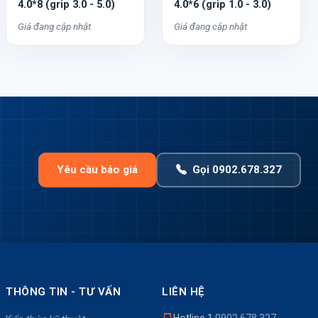
4.0*8 (grip 3.0 - 5.0)
4.0*6 (grip 1.0 - 3.0)
Giá đang cập nhật
Giá đang cập nhật
Yêu cầu báo giá
Gọi 0902.678.327
THÔNG TIN - TƯ VẤN
LIÊN HỆ