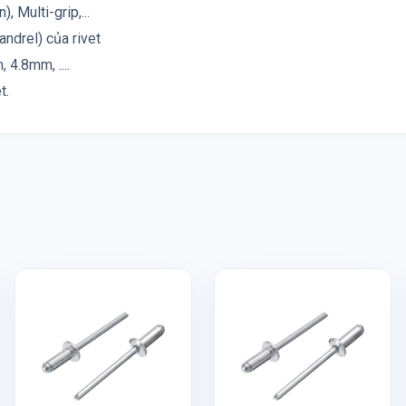
, Multi-grip,...
andrel) của rivet
4.8mm, ....
t.