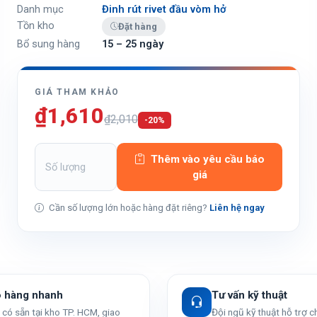
Danh mục
Đinh rút rivet đầu vòm hở
Tồn kho
Đặt hàng
Bổ sung hàng
15 – 25 ngày
GIÁ THAM KHẢO
₫1,610
₫2,010
-20%
Thêm vào yêu cầu báo
giá
Cần số lượng lớn hoặc hàng đặt riêng?
Liên hệ ngay
o hàng nhanh
Tư vấn kỹ thuật
có sẵn tại kho TP. HCM, giao
Đội ngũ kỹ thuật hỗ trợ 