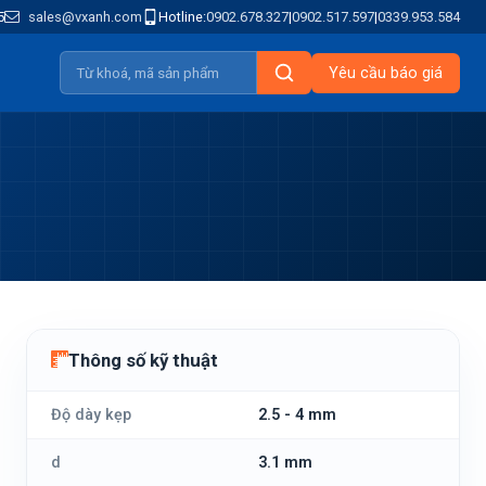
5
sales@vxanh.com
Hotline:
0902.678.327
|
0902.517.597
|
0339.953.584
Yêu cầu báo giá
Thông số kỹ thuật
Độ dày kẹp
2.5 - 4 mm
d
3.1 mm