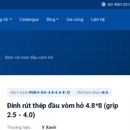
ISO 9001:201
g tôi
Catalogue
Blog
Gia công
Liên hệ
Đinh rút rivet đầu vòm hở
Mã V Xanh:
RVBO-DH-4.8-4.0-8-ZI
Mã tham khảo:
N/A
Đinh rút thép đầu vòm hở 4.8*8 (grip
2.5 - 4.0)
Thương hiệu
V Xanh