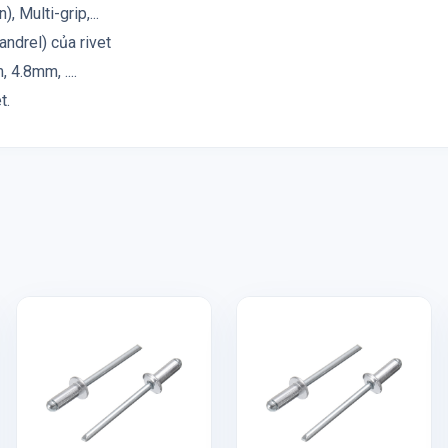
, Multi-grip,...
andrel) của rivet
4.8mm, ....
t.