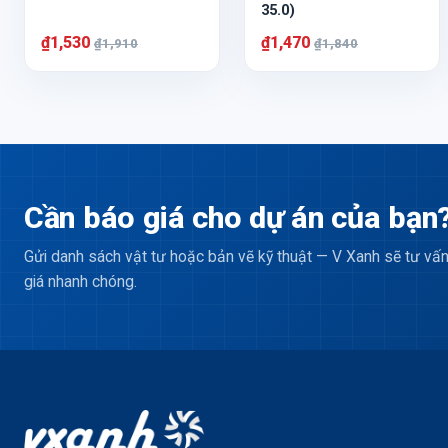
35.0)
₫1,530
₫1,470
₫1,910
₫1,840
Cần báo giá cho dự án của bạn
Gửi danh sách vật tư hoặc bản vẽ kỹ thuật — V Xanh sẽ tư vấn
giá nhanh chóng.