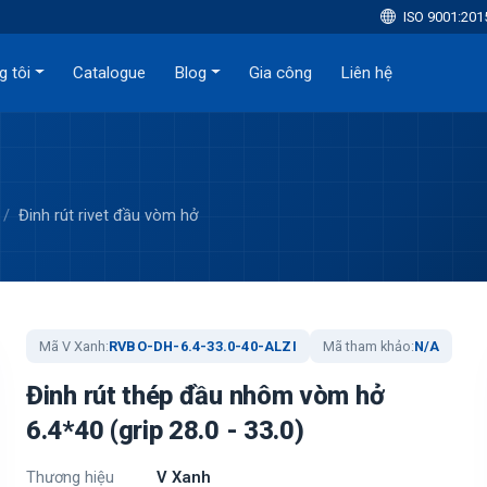
ISO 9001:201
g tôi
Catalogue
Blog
Gia công
Liên hệ
Đinh rút rivet đầu vòm hở
Mã V Xanh:
RVBO-DH-6.4-33.0-40-ALZI
Mã tham khảo:
N/A
Đinh rút thép đầu nhôm vòm hở
6.4*40 (grip 28.0 - 33.0)
Thương hiệu
V Xanh