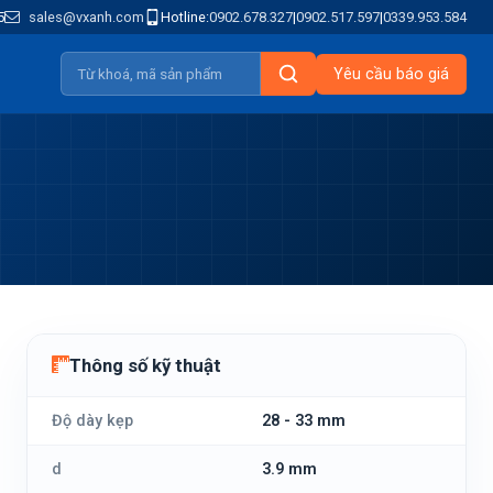
5
sales@vxanh.com
Hotline:
0902.678.327
|
0902.517.597
|
0339.953.584
Yêu cầu báo giá
Thông số kỹ thuật
Độ dày kẹp
28 - 33 mm
d
3.9 mm