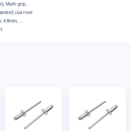
, Multi-grip,...
andrel) của rivet
4.8mm, ....
t.