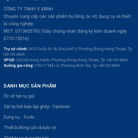
CÔNG TY TNHH V XANH.
Chuyên cung cấp các sản phẩm bu lông, ốc vít, dụng cụ và thiết
bị công nghiệp.
MST: 0313605765 (Giấy chứng nhận đăng ký kinh doanh ngày
07/01/2016).
Trụ sở chính:
2613 Quốc lộ 1A, Khu phố 3, Phường Đông Hưng Thuận, Tp.
Hồ Chí Minh
VPGD:
29/265 Song Hành, Phường Đông Hưng Thuận, Tp. Hồ Chí Minh
Xưởng gia công:
276/17 Mã Lò, Phường Bình Tân, Tp. Hồ Chí Minh
DANH MỤC SẢN PHẨM
Ốc vít tán tự giữ
Vật tư linh kiện lắp ghép - Fastener
Dụng cụ - Tools
Thiết bị đóng cắt và bảo vệ
Thiết bị sử dụng khí nén