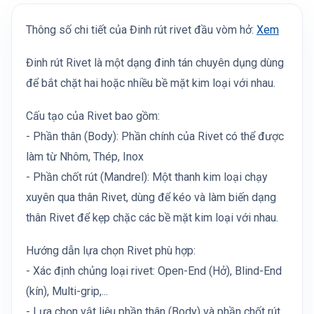
Thông số chi tiết của Đinh rút rivet đầu vòm hở:
Xem
Đinh rút Rivet là một dạng đinh tán chuyên dụng dùng
để bắt chặt hai hoặc nhiều bề mặt kim loại với nhau.
Cấu tạo của Rivet bao gồm:
- Phần thân (Body): Phần chính của Rivet có thể được
làm từ Nhôm, Thép, Inox
- Phần chốt rút (Mandrel): Một thanh kim loại chạy
xuyên qua thân Rivet, dùng để kéo và làm biến dạng
thân Rivet để kẹp chặc các bề mặt kim loại với nhau.
Hướng dẫn lựa chọn Rivet phù hợp:
- Xác định chủng loại rivet: Open-End (Hở), Blind-End
(kín), Multi-grip,...
- Lựa chọn vật liệu phần thân (Body) và phần chốt rút