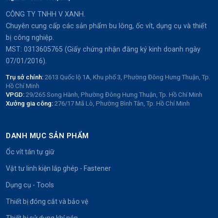
CÔNG TY TNHH V XANH.
Chuyên cung cấp các sản phẩm bu lông, ốc vít, dụng cụ và thiết
bị công nghiệp.
MST: 0313605765 (Giấy chứng nhận đăng ký kinh doanh ngày
07/01/2016).
Trụ sở chính:
2613 Quốc lộ 1A, Khu phố 3, Phường Đông Hưng Thuận, Tp.
Hồ Chí Minh
VPGD:
29/265 Song Hành, Phường Đông Hưng Thuận, Tp. Hồ Chí Minh
Xưởng gia công:
276/17 Mã Lò, Phường Bình Tân, Tp. Hồ Chí Minh
DANH MỤC SẢN PHẨM
Ốc vít tán tự giữ
Vật tư linh kiện lắp ghép - Fastener
Dụng cụ - Tools
Thiết bị đóng cắt và bảo vệ
Thiết bị sử dụng khí nén