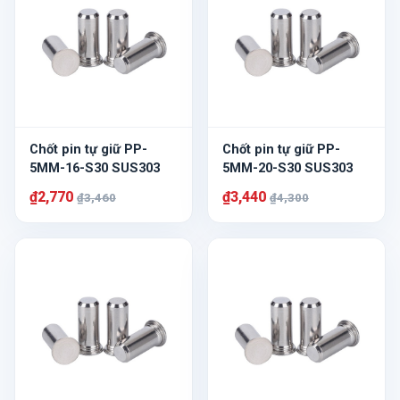
Chốt pin tự giữ PP-
Chốt pin tự giữ PP-
5MM-16-S30 SUS303
5MM-20-S30 SUS303
₫2,770
₫3,440
₫3,460
₫4,300