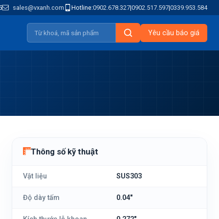
5
sales@vxanh.com
Hotline:
0902.678.327
|
0902.517.597
|
0339.953.584
Yêu cầu báo giá
Thông số kỹ thuật
Vật liệu
SUS303
Độ dày tấm
0.04"