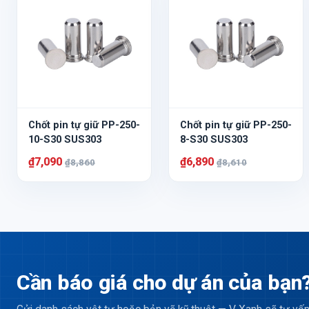
Chốt pin tự giữ PP-250-
Chốt pin tự giữ PP-250-
10-S30 SUS303
8-S30 SUS303
₫7,090
₫6,890
₫8,860
₫8,610
Cần báo giá cho dự án của bạn