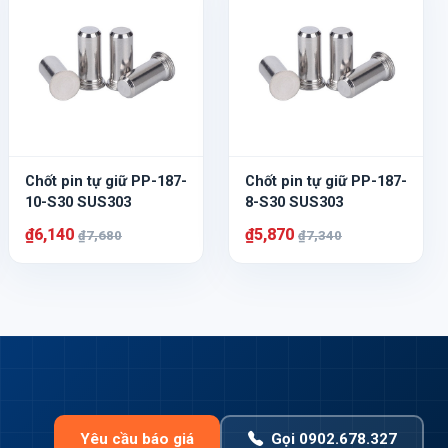
Chốt pin tự giữ PP-187-
Chốt pin tự giữ PP-187-
10-S30 SUS303
8-S30 SUS303
₫6,140
₫5,870
₫7,680
₫7,340
Yêu cầu báo giá
Gọi 0902.678.327