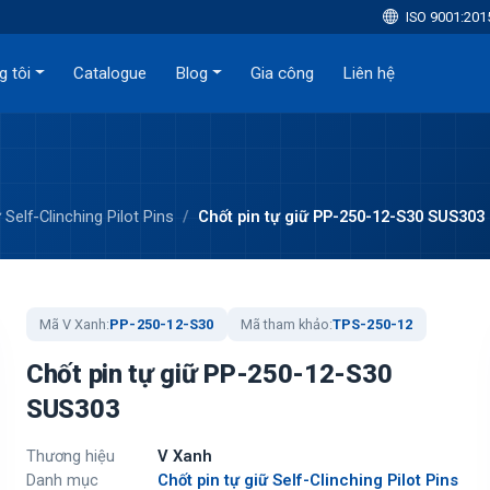
ISO 9001:201
g tôi
Catalogue
Blog
Gia công
Liên hệ
 Self-Clinching Pilot Pins
Chốt pin tự giữ PP-250-12-S30 SUS303
Mã V Xanh:
PP-250-12-S30
Mã tham khảo:
TPS-250-12
Chốt pin tự giữ PP-250-12-S30
SUS303
Thương hiệu
V Xanh
Danh mục
Chốt pin tự giữ Self-Clinching Pilot Pins