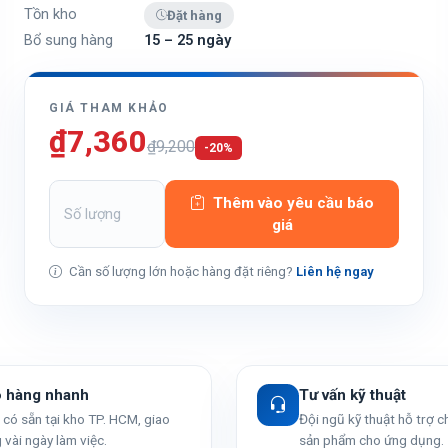
Tồn kho
Đặt hàng
Bổ sung hàng
15 – 25 ngày
GIÁ THAM KHẢO
₫7,360
₫9,200
-20%
Thêm vào yêu cầu báo
giá
Cần số lượng lớn hoặc hàng đặt riêng?
Liên hệ ngay
o hàng nhanh
Tư vấn kỹ thuật
có sẵn tại kho TP. HCM, giao
Đội ngũ kỹ thuật hỗ trợ 
 vài ngày làm việc.
sản phẩm cho ứng dụng.