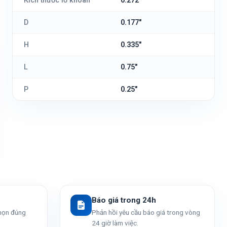
Kích thước lỗ khoan
0.272"
D
0.177"
H
0.335"
L
0.75"
P
0.25"
Báo giá trong 24h
chọn đúng
Phản hồi yêu cầu báo giá trong vòng
24 giờ làm việc.