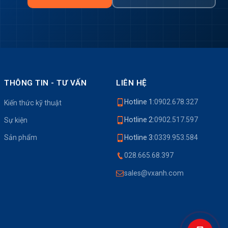
THÔNG TIN - TƯ VẤN
LIÊN HỆ
Hotline 1:
0902.678.327
Kiến thức kỹ thuật
Hotline 2:
0902.517.597
Sự kiện
Sản phẩm
Hotline 3:
0339.953.584
028.665.68.397
sales@vxanh.com