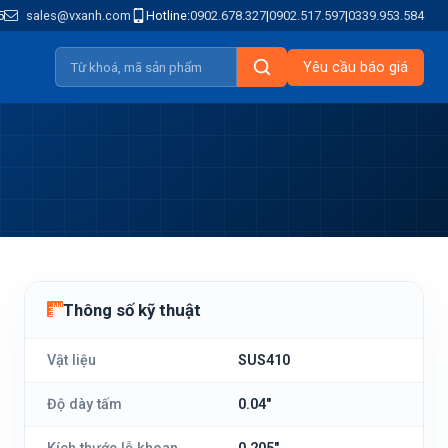
5
sales@vxanh.com
Hotline:
0902.678.327
|
0902.517.597
|
0339.953.584
Yêu cầu báo giá
Thông số kỹ thuật
Vật liệu
SUS410
Độ dày tấm
0.04"