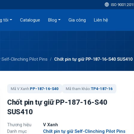
ISO 9001:201
g tôi
Catalogue
Blog
Gia công
Liên hệ
 Self-Clinching Pilot Pins
Chốt pin tự giữ PP-187-16-S40 SUS410
Mã V Xanh:
PP-187-16-S40
Mã tham khảo:
TP4-187-16
Chốt pin tự giữ PP-187-16-S40
SUS410
Thương hiệu
V Xanh
Danh mục
Chốt pin tự giữ Self-Clinching Pilot Pins