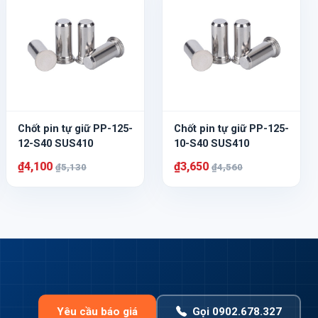
Chốt pin tự giữ PP-125-
Chốt pin tự giữ PP-125-
12-S40 SUS410
10-S40 SUS410
₫4,100
₫3,650
₫5,130
₫4,560
Yêu cầu báo giá
Gọi 0902.678.327