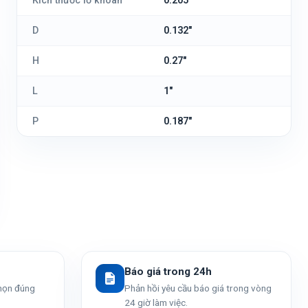
Kích thước lỗ khoan
0.205"
D
0.132"
H
0.27"
L
1"
P
0.187"
Báo giá trong 24h
chọn đúng
Phản hồi yêu cầu báo giá trong vòng
24 giờ làm việc.