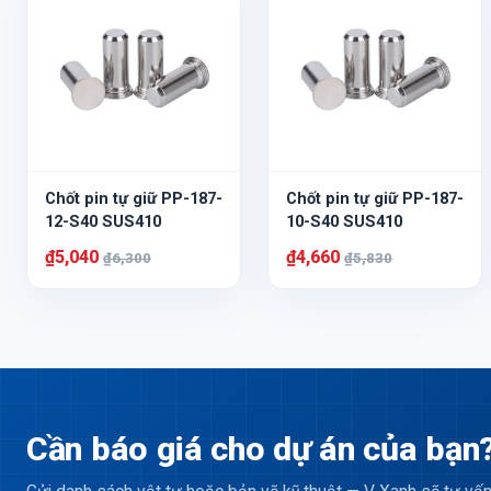
Chốt pin tự giữ PP-187-
Chốt pin tự giữ PP-187-
12-S40 SUS410
10-S40 SUS410
₫5,040
₫4,660
₫6,300
₫5,830
Cần báo giá cho dự án của bạn