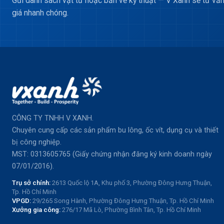
Gửi danh sách vật tư hoặc bản vẽ kỹ thuật — V Xanh sẽ tư vấn
giá nhanh chóng.
CÔNG TY TNHH V XANH.
Chuyên cung cấp các sản phẩm bu lông, ốc vít, dụng cụ và thiết
bị công nghiệp.
MST: 0313605765 (Giấy chứng nhận đăng ký kinh doanh ngày
07/01/2016).
Trụ sở chính:
2613 Quốc lộ 1A, Khu phố 3, Phường Đông Hưng Thuận,
Tp. Hồ Chí Minh
VPGD:
29/265 Song Hành, Phường Đông Hưng Thuận, Tp. Hồ Chí Minh
Xưởng gia công:
276/17 Mã Lò, Phường Bình Tân, Tp. Hồ Chí Minh