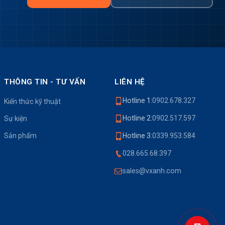
THÔNG TIN - TƯ VẤN
LIÊN HỆ
Hotline 1:
0902.678.327
Kiến thức kỹ thuật
Hotline 2:
0902.517.597
Sự kiện
Sản phẩm
Hotline 3:
0339.953.584
028.665.68.397
sales@vxanh.com