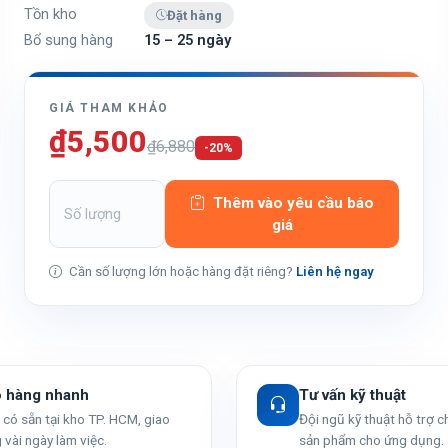
Tồn kho
Đặt hàng
Bổ sung hàng
15 – 25 ngày
GIÁ THAM KHẢO
₫5,500
₫6,880
-20%
Thêm vào yêu cầu báo
giá
Cần số lượng lớn hoặc hàng đặt riêng?
Liên hệ ngay
o hàng nhanh
Tư vấn kỹ thuật
có sẵn tại kho TP. HCM, giao
Đội ngũ kỹ thuật hỗ trợ 
 vài ngày làm việc.
sản phẩm cho ứng dụng.